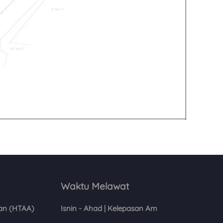
Waktu Melawat
an (HTAA)
Isnin - Ahad | Kelepasan Am