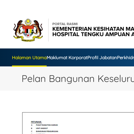
Skip to main content
Halaman Utama
Maklumat Korporat
Profil Jabatan
Perkhi
Pelan Bangunan Keselur