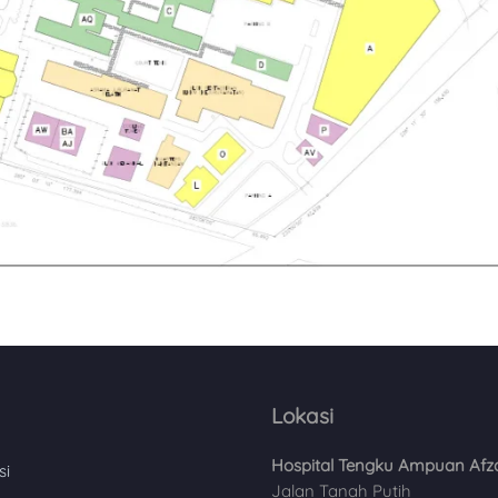
Lokasi
Hospital Tengku Ampuan Afz
si
Jalan Tanah Putih