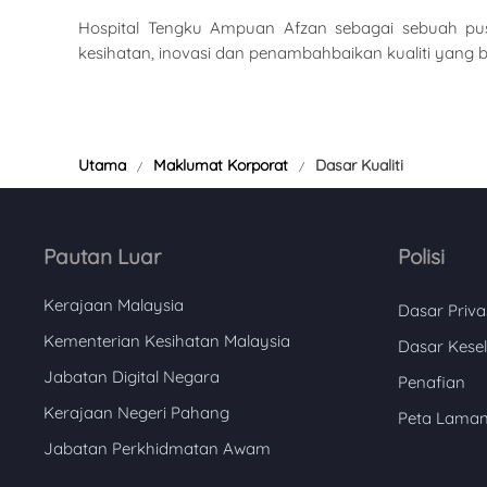
Hospital Tengku Ampuan Afzan sebagai sebuah pusa
kesihatan, inovasi dan penambahbaikan kualiti yang 
Utama
Maklumat Korporat
Dasar Kualiti
Pautan Luar
Polisi
Kerajaan Malaysia
Dasar Priva
Kementerian Kesihatan Malaysia
Dasar Kese
Jabatan Digital Negara
Penafian
Kerajaan Negeri Pahang
Peta Lama
Jabatan Perkhidmatan Awam