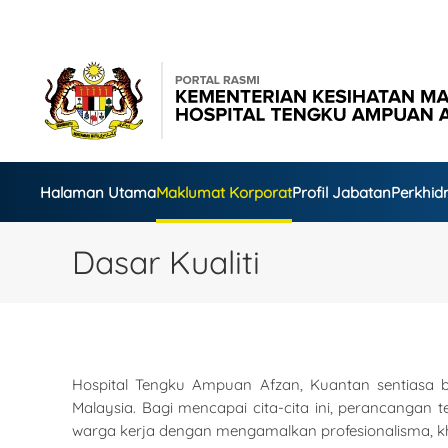
Skip to main content
Halaman Utama
Maklumat Korporat
Profil Jabatan
Perkhi
Dasar Kualiti
Hospital Tengku Ampuan Afzan, Kuantan sentiasa 
Malaysia. Bagi mencapai cita-cita ini, perancangan
warga kerja dengan mengamalkan profesionalisma, kh