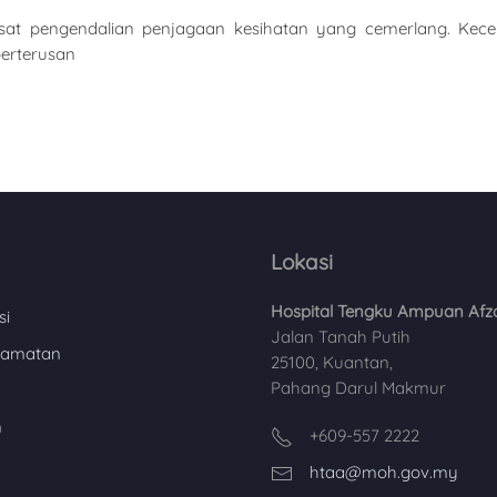
t pengendalian penjagaan kesihatan yang cemerlang. Keceme
berterusan
Lokasi
Hospital Tengku Ampuan Afz
si
Jalan Tanah Putih
lamatan
25100, Kuantan,
Pahang Darul Makmur
n
+609-557 2222
htaa@moh.gov.my