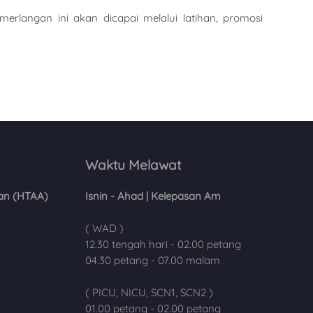
rlangan ini akan dicapai melalui latihan, promosi
Waktu Melawat
an (HTAA)
Isnin - Ahad | Kelepasan Am
( WAD )
12.30 tengah hari - 02.00 petang
04.30 petang - 07.00 malam
( PICU, NICU, SCN1, SCN2 )
01.00 petang - 02.00 petang